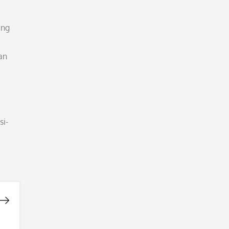
ang
an
si-