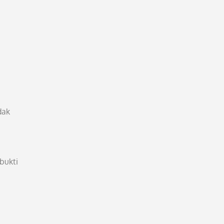
dak
bukti