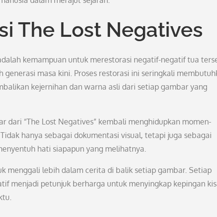
anusia dalam merajut sejarah.
si The Lost Negatives
 adalah kemampuan untuk merestorasi negatif-negatif tua ters
 generasi masa kini. Proses restorasi ini seringkali membutu
balikan kejernihan dan warna asli dari setiap gambar yang
mbar dari “The Lost Negatives” kembali menghidupkan momen-
dak hanya sebagai dokumentasi visual, tetapi juga sebagai
enyentuh hati siapapun yang melihatnya.
k menggali lebih dalam cerita di balik setiap gambar. Setiap
atif menjadi petunjuk berharga untuk menyingkap kepingan ki
ktu.