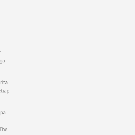
r
rga
rita
etiap
apa
“The