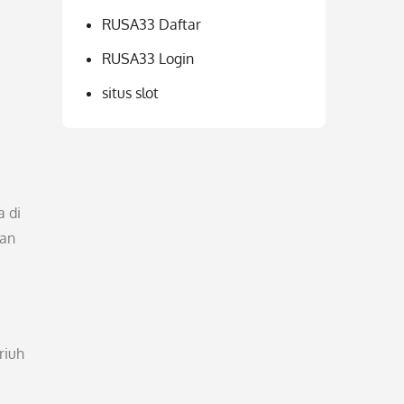
RUSA33 Daftar
RUSA33 Login
situs slot
a di
kan
riuh