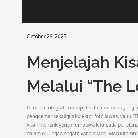
Posted
October 29, 2025
on
Menjelajah Ki
Melalui “The L
Di dunia fotografi, terdapat satu fenomena ya
penggemar sekaligus kolektor foto lawas, yaitu “
kisah menarik yang membawa kita pada perjalanan
dalam gulungan negatif yang hilang. Mari kita sima