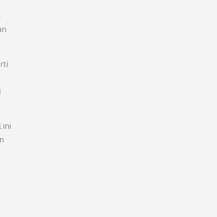
h
an
rti
i
 ini
an