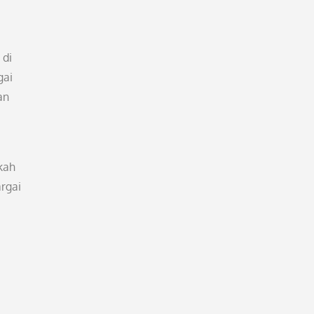
 di
gai
an
kah
argai