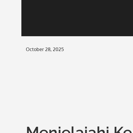
Posted
October 28, 2025
on
Menjelajahi K