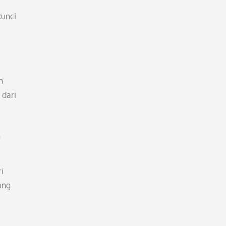
kunci
n
 dari
r
i
ang