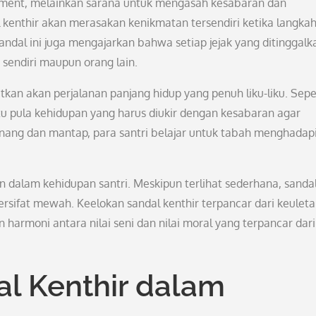
ement, melainkan sarana untuk mengasah kesabaran dan
 kenthir akan merasakan kenikmatan tersendiri ketika langka
ndal ini juga mengajarkan bahwa setiap jejak yang ditinggalk
sendiri maupun orang lain.
atkan akan perjalanan panjang hidup yang penuh liku-liku. Sepe
tu pula kehidupan yang harus diukir dengan kesabaran agar
nang dan mantap, para santri belajar untuk tabah menghadap
 dalam kehidupan santri. Meskipun terlihat sederhana, sandal
rsifat mewah. Keelokan sandal kenthir terpancar dari keulet
harmoni antara nilai seni dan nilai moral yang terpancar dari
l Kenthir dalam