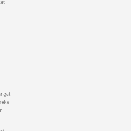
kat
angat
reka
r