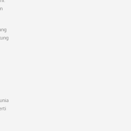
ni.
un
ang
kung
unia
rti