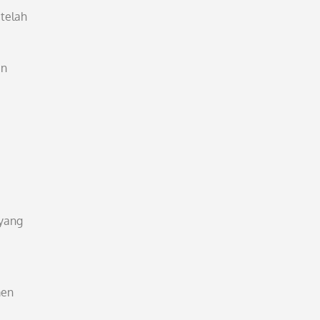
telah
an
yang
men