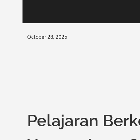
Posted
October 28, 2025
on
Pelajaran Ber