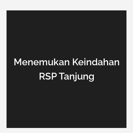
Menemukan Keindahan
RSP Tanjung