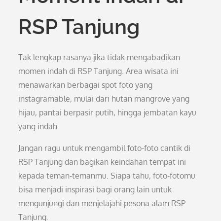
RSP Tanjung
Tak lengkap rasanya jika tidak mengabadikan
momen indah di RSP Tanjung. Area wisata ini
menawarkan berbagai spot foto yang
instagramable, mulai dari hutan mangrove yang
hijau, pantai berpasir putih, hingga jembatan kayu
yang indah.
Jangan ragu untuk mengambil foto-foto cantik di
RSP Tanjung dan bagikan keindahan tempat ini
kepada teman-temanmu. Siapa tahu, foto-fotomu
bisa menjadi inspirasi bagi orang lain untuk
mengunjungi dan menjelajahi pesona alam RSP
Tanjung.