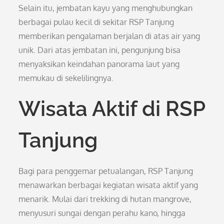
Selain itu, jembatan kayu yang menghubungkan
berbagai pulau kecil di sekitar RSP Tanjung
memberikan pengalaman berjalan di atas air yang
unik. Dari atas jembatan ini, pengunjung bisa
menyaksikan keindahan panorama laut yang
memukau di sekelilingnya.
Wisata Aktif di RSP
Tanjung
Bagi para penggemar petualangan, RSP Tanjung
menawarkan berbagai kegiatan wisata aktif yang
menarik. Mulai dari trekking di hutan mangrove,
menyusuri sungai dengan perahu kano, hingga