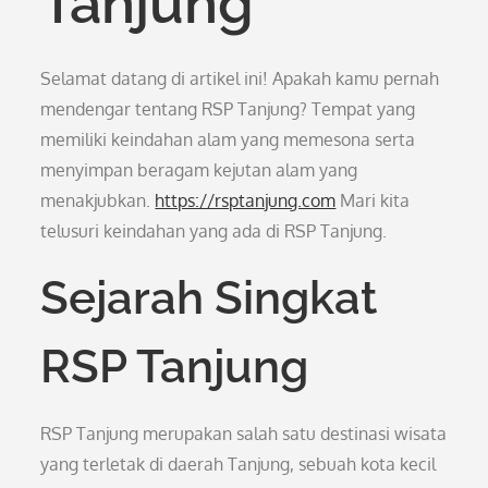
Tanjung
Selamat datang di artikel ini! Apakah kamu pernah
mendengar tentang RSP Tanjung? Tempat yang
memiliki keindahan alam yang memesona serta
menyimpan beragam kejutan alam yang
menakjubkan.
https://rsptanjung.com
Mari kita
telusuri keindahan yang ada di RSP Tanjung.
Sejarah Singkat
RSP Tanjung
RSP Tanjung merupakan salah satu destinasi wisata
yang terletak di daerah Tanjung, sebuah kota kecil