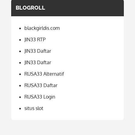
BLOGROLL
blackgirldis.com
JIN33 RTP
JIN33 Daftar
JIN33 Daftar
RUSA33 Alternatif
RUSA33 Daftar
RUSA33 Login
situs slot